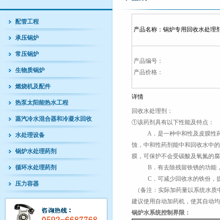
配管工程
产品名称：
锅炉专用回收水处理
承压锅炉
常压锅炉
产品编号：
生物质锅炉
产品价格：
燃烧机及配件
详情
热泵太阳能热水工程
回收水处理剂：
蒸汽冷水混合器和冷凝水回收
①该药剂具有以下性能及特点：
A．是一种中和性及皮膜性药剂
水处理设备
蚀，中和性药剂能中和回收水中的
锅炉水处理药剂
膜，可保护不会受碳酸及氧氮的腐
循环水处理药剂
B．有去除残留铁锈的功能，
C．可减少回收水的铁份，提
压力容器
（备注：实际加药量以系统水质
建议使用自动加药机，使其自动均
锅炉水系统控制界限：