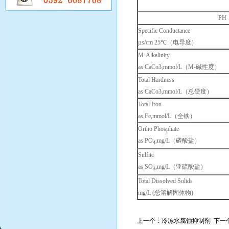
PH
Specific Conductance
µs/cm 25℃（电导度）
M-Alkalinity
as CaCo3,mmol/L（M-碱性度）
Total Hardness
as CaCo3,mmol/L（总硬度）
Total Iron
as Fe,mmol/L（全铁）
Ortho Phosphate
as PO
,mg/L（磷酸盐）
4
Sulfitc
as SO
,mg/L（亚硫酸盐）
3
Total Dissolved Solids
mg/L (总溶解固体物)
上一个：
冷冻水腐蚀抑制剂
下一